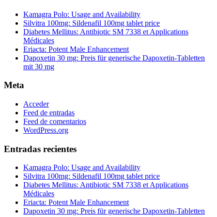
Kamagra Polo: Usage and Availability
Silvitra 100mg: Sildenafil 100mg tablet price
Diabetes Mellitus: Antibiotic SM 7338 et Applications
Médicales
Eriacta: Potent Male Enhancement
Dapoxetin 30 mg: Preis für generische Dapoxetin-Tabletten
mit 30 mg
Meta
Acceder
Feed de entradas
Feed de comentarios
WordPress.org
Entradas recientes
Kamagra Polo: Usage and Availability
Silvitra 100mg: Sildenafil 100mg tablet price
Diabetes Mellitus: Antibiotic SM 7338 et Applications
Médicales
Eriacta: Potent Male Enhancement
Dapoxetin 30 mg: Preis für generische Dapoxetin-Tabletten