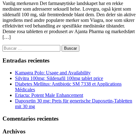
Vanlig merkenavn Det farmasøytiske landskapet har en rekke
medisiner som adresserer seksuell helse. Lovegra, også kjent som
sildenafil 100 mg, står fremtredende blant dem. Den deler sin aktive
ingrediens med andre populære merker som Viagra, noe som sikrer
effektivitet ved behandling av spesifikke medisinske tilstander.
Denne rosa tabletten er produsert av Ajanta Pharma og markedsført
[…]
Buscar:
Entradas recientes
Kamagra Polo: Usage and Availability
Silvitra 100mg: Sildenafil 100mg tablet price
Diabetes Mellitus: Antibiotic SM 7338 et Applications
Médicales
Eriacta: Potent Male Enhancement
Dapoxetin 30 mg: Preis für generische Dapoxetin-Tabletten
mit 30 mg
Comentarios recientes
Archivos