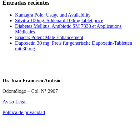
Entradas recientes
Kamagra Polo: Usage and Availability
Silvitra 100mg: Sildenafil 100mg tablet price
Diabetes Mellitus: Antibiotic SM 7338 et Applications
Médicales
Eriacta: Potent Male Enhancement
Dapoxetin 30 mg: Preis für generische Dapoxetin-Tabletten
mit 30 mg
Dr. Juan Francisco Audisio
Odontólogo – Col. N° 2907
Aviso Legal
Política de privacidad