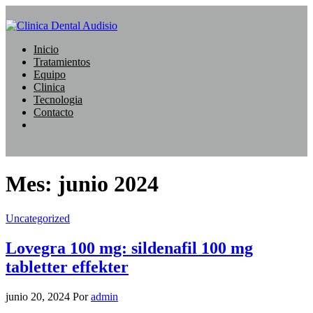
Saltar
al
contenido
Clinica Dental Audisio
Inicio
Tratamientos
Equipo
Clinica
Tecnologia
Contacto
Mes:
junio 2024
Uncategorized
Lovegra 100 mg: sildenafil 100 mg
tabletter effekter
junio 20, 2024
Por
admin